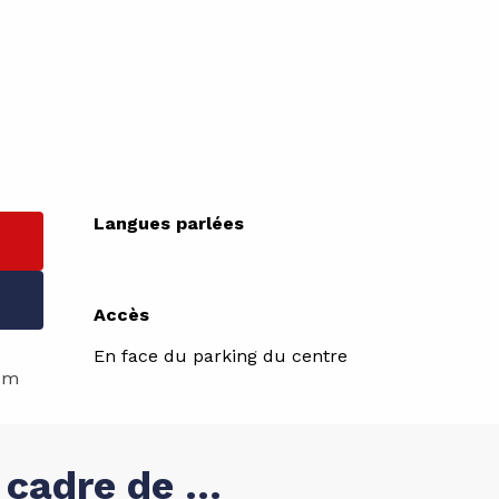
Langues parlées
Langues parlées
Accès
Accès
En face du parking du centre
om
cadre de ...