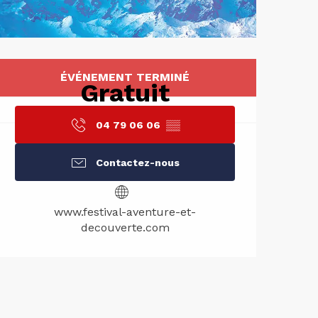
Ouverture 
ÉVÉNEMENT TERMINÉ
Gratuit
04 79 06 06
▒▒
Contactez-nous
www.festival-aventure-et-
decouverte.com