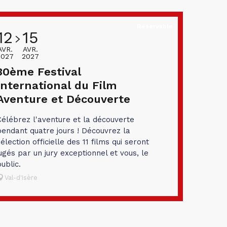
Réservable
12
15
AVR.
AVR.
2027
2027
30ème Festival
International du Film
Aventure et Découverte
Célébrez l'aventure et la découverte
pendant quatre jours ! Découvrez la
élection officielle des 11 films qui seront
ugés par un jury exceptionnel et vous, le
ublic.
Val-d'Isère