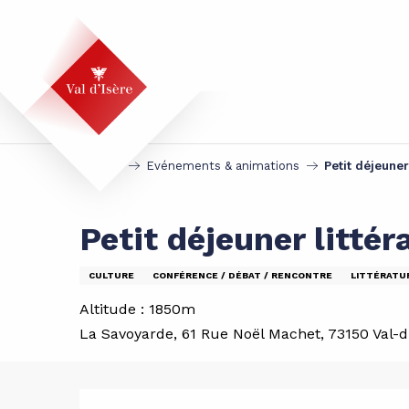
Aller
au
contenu
principal
Accueil
Evénements & animations
Petit déjeuner
Petit déjeuner litté
CULTURE
CONFÉRENCE / DÉBAT / RENCONTRE
LITTÉRATU
Altitude : 1850m
La Savoyarde, 61 Rue Noël Machet, 73150 Val-d