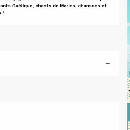
ion
hants Gaélique, chants de Marins, chansons et 
 !
—