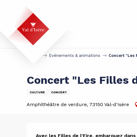
Aller
au
contenu
principal
Accueil
Evénements & animations
Concert "Les F
Concert "Les Filles d
CULTURE
CONCERT
Amphithéâtre de verdure, 73150 Val-d'Isère
Avec les Filles de l'Eire, embarquez dans