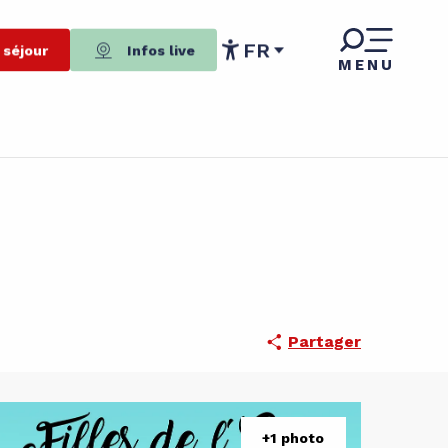
FR
 séjour
Infos live
MENU
Accessibilité
Partager
+1 photo