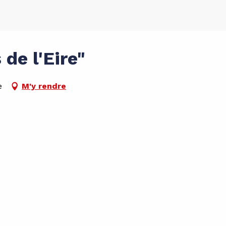
 de l'Eire"
e
M'y rendre