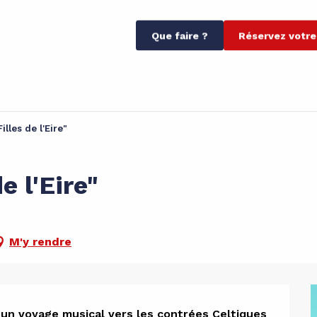
Que faire ?
Réservez votre
illes de l'Eire"
e l'Eire"
M'y rendre
 un voyage musical vers les contrées Celtiques 