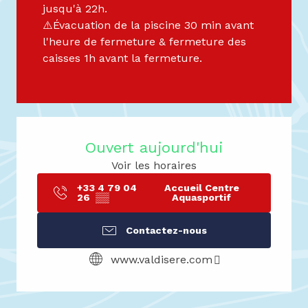
jusqu'à 22h.
⚠️Évacuation de la piscine 30 min avant
l'heure de fermeture & fermeture des
caisses 1h avant la fermeture.
Ouvert aujourd'hui
Voir les horaires
+33 4 79 04
Accueil Centre
26
▒▒
Aquasportif
Contactez-nous
www.valdisere.com