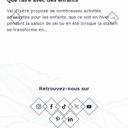
Val d’Isère propose de nombreuses activités
Fai
amusantes pour les enfants, que ce soit en hiver
de 
pendant la saison de ski ou en été lorsque la station
ou 
se transforme en...
bor
Retrouvez-nous sur