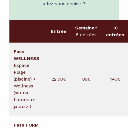
allez-vous choisir ?
Salle multi-sports
Escalade
Semaine*
10
Entrée
5 entrées
entrées
Squash
Jeux NeoXperiences
Pass
WELLNESS
Espace
Plage
(piscine) +
22.50€
88€
143€
Wellness
(sauna,
hammam,
jacuzzi)
Pass FORM