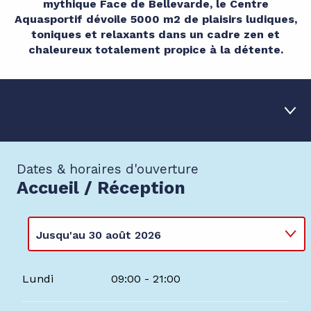
mythique Face de Bellevarde, le Centre
Aquasportif dévoile 5000 m2 de plaisirs ludiques,
toniques et relaxants dans un cadre zen et
chaleureux totalement propice à la détente.
Dates & horaires d'ouverture
1
Dates & horaires
Accueil / Réception
2
Les espaces
3
Tarifs été
Jusqu'au
30 août 2026
4
Spécial enfants
Du
1 janvier 2026
au
8 mars 2026
Lundi
09:00 - 21:00
Du
9 mars 2026
au
3 avril 2026