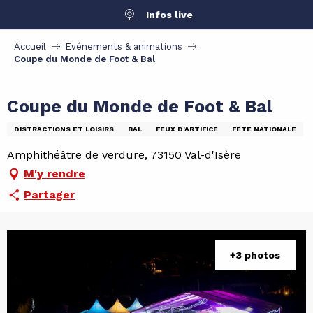
Aller
Infos live
au
contenu
Accueil
Evénements & animations
principal
Coupe du Monde de Foot & Bal
Coupe du Monde de Foot & Bal
DISTRACTIONS ET LOISIRS
BAL
FEUX D'ARTIFICE
FÊTE NATIONALE
Amphithéâtre de verdure, 73150 Val-d'Isère
M'y rendre
Partager
+3 photos