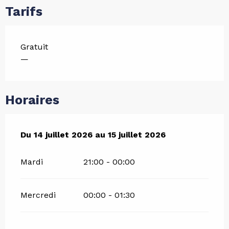
Tarifs
Gratuit
—
Horaires
Du
Du
14 juillet 2026
14 juillet 2026
au
au
15 juillet 2026
15 juillet 2026
Mardi
21:00 - 00:00
Mercredi
00:00 - 01:30