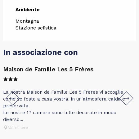
Ambiente
Ambiente
Montagna
Stazione sciistica
In associazione con
Maison de Famille Les 5 Frères
I
U
p
La nostra Maison de Famille Les 5 Frères vi accoglie
i
come se foste a casa vostra, in un'atmosfera calda e
preservata.
Le nostre 17 camere sono tutte decorate in modo
diverso...
Val-d'Isère