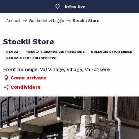
Aller
Infos live
au
contenu
Accueil
Guida del villaggio
Stockli Store
principal
Stockli Store
NEGOZI
PICCOLA E GRANDE DISTRIBUZIONE
NOLEGGIO DI MATERIALE
NEGOZI DI ARTICOLI SPORTIVI
Front de neige, Val Village, Village, Val-d'Isère
Come arrivare
Condividere