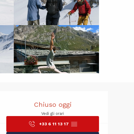
Orari e cont
Chiuso oggi
Vedi gli orari
+33 6 11 13 17
▒▒