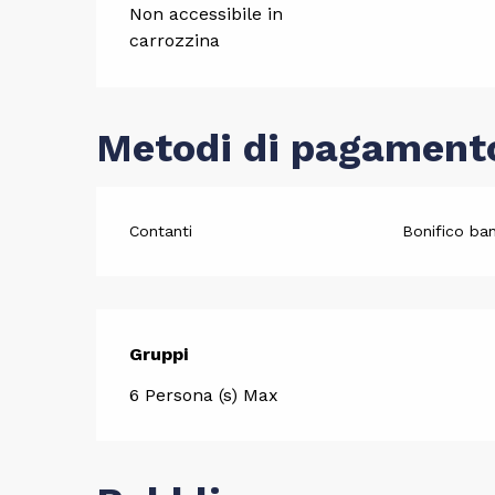
Non accessibile in
carrozzina
Metodi di pagament
Contanti
Bonifico ban
Gruppi
Gruppi
6 Persona (s) Max