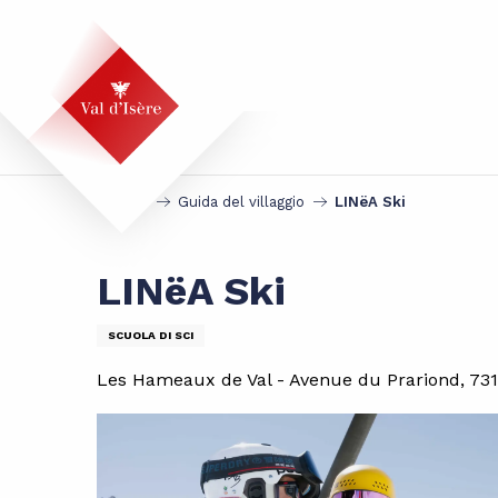
Aller
au
contenu
principal
Accueil
Guida del villaggio
LINëA Ski
LINëA Ski
SCUOLA DI SCI
Les Hameaux de Val - Avenue du Prariond, 7315