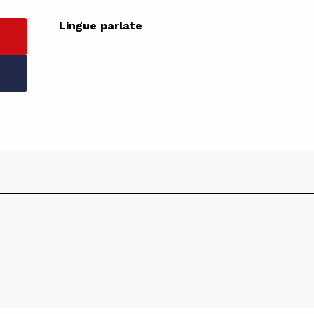
Lingue parlate
Lingue parlate