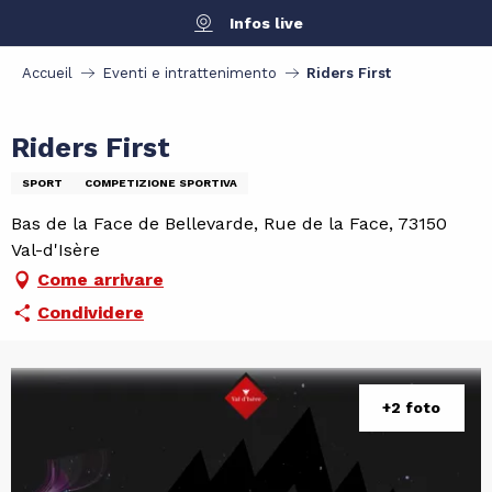
Aller
Infos live
au
contenu
Accueil
Eventi e intrattenimento
Riders First
principal
Riders First
SPORT
COMPETIZIONE SPORTIVA
Bas de la Face de Bellevarde, Rue de la Face, 73150
Val-d'Isère
Come arrivare
Condividere
+2 foto