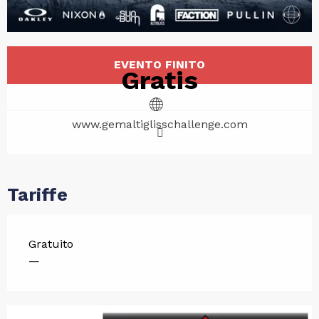
Orari e contatti
EVENTO FINITO
Gratis
www.gemaltiglisschallenge.com
Tariffe
Gratuito
—