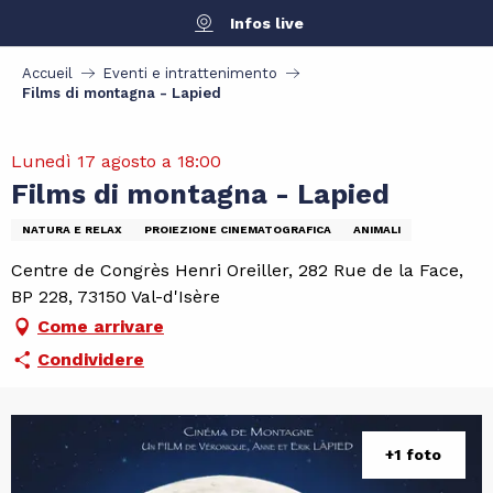
Aller
Infos live
au
contenu
Accueil
Eventi e intrattenimento
principal
Films di montagna - Lapied
Lunedì 17 agosto a 18:00
Films di montagna - Lapied
NATURA E RELAX
PROIEZIONE CINEMATOGRAFICA
ANIMALI
Centre de Congrès Henri Oreiller, 282 Rue de la Face,
BP 228, 73150 Val-d'Isère
Come arrivare
Condividere
+1 foto