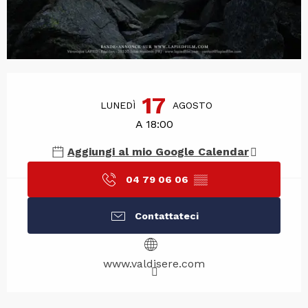
Orari e contatti
17
LUNEDÌ
AGOSTO
A 18:00
Aggiungi al mio Google Calendar
04 79 06 06
▒▒
Contattateci
www.valdisere.com