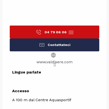
04 79 06 06
▒▒
Contattateci
www.valdisere.com
Lingue parlate
Lingue parlate
Accesso
Accesso
A 100 m dal Centre Aquasportif