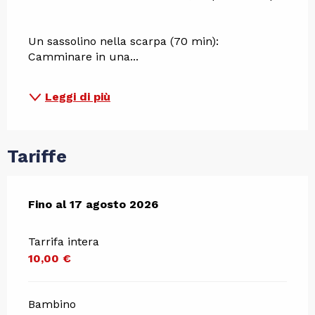
Un sassolino nella scarpa (70 min): 
Camminare in una...
Leggi di più
Tariffe
Dal
Fino al
13 luglio 2026
17 agosto 2026
al
17 agosto 2026
Tarrifa intera
10,00 €
Bambino