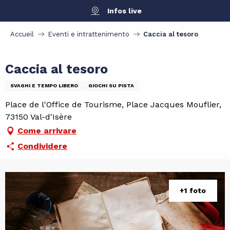
Aller
Infos live
au
contenu
Accueil
Eventi e intrattenimento
Caccia al tesoro
principal
Caccia al tesoro
SVAGHI E TEMPO LIBERO
GIOCHI SU PISTA
Place de l'Office de Tourisme, Place Jacques Mouflier,
73150 Val-d'Isère
Come arrivare
Condividere
+1 foto