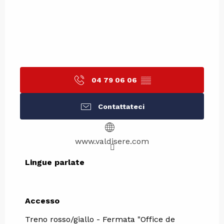
04 79 06 06
▒▒
Contattateci
www.valdisere.com
Lingue parlate
Lingue parlate
Accesso
Accesso
Treno rosso/giallo - Fermata "Office de