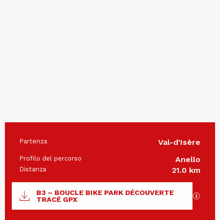
Partenza
Val-d'Isère
Informazioni pratiche
Profilo del percorso
Anello
Distanza
21.0 km
Documentazione
B3 – BOUCLE BIKE PARK DÉCOUVERTE
I file
TRACÉ GPX