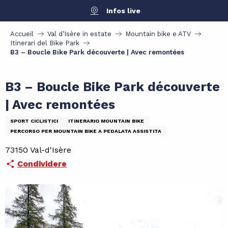
Aller
Infos live
au
contenu
Accueil
Val d’Isère in estate
Mountain bike e ATV
principal
Itinerari del Bike Park
B3 – Boucle Bike Park découverte | Avec remontées
B3 – Boucle Bike Park découverte
| Avec remontées
SPORT CICLISTICI
ITINERARIO MOUNTAIN BIKE
PERCORSO PER MOUNTAIN BIKE A PEDALATA ASSISTITA
73150 Val-d'Isère
Condividere