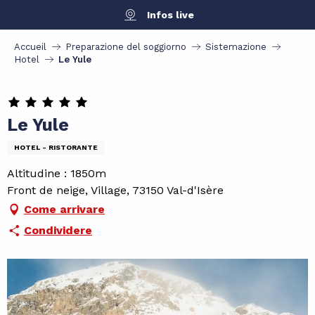
Aller
Infos live
au
contenu
Accueil
Preparazione del soggiorno
Sistemazione
principal
Hotel
Le Yule
Le Yule
HOTEL - RISTORANTE
Altitudine : 1850m
Front de neige, Village, 73150 Val-d'Isère
Come arrivare
Condividere