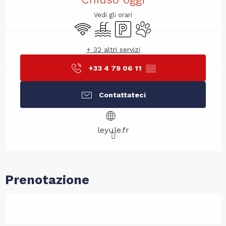
Vedi gli orari
Wi-Fi
Piscina
Parcheggio
Animali ammessi
+ 32 altri servizi
+33 4 79 06 11
▒▒
Contattateci
leyule.fr
Prenotazione