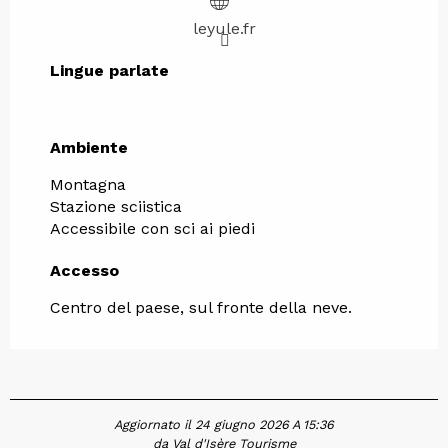
leyule.fr
Lingue parlate
Lingue parlate
Ambiente
Ambiente
Montagna
Stazione sciistica
Accessibile con sci ai piedi
Accesso
Accesso
Centro del paese, sul fronte della neve.
Aggiornato il 24 giugno 2026 A 15:36
da Val d'Isère Tourisme