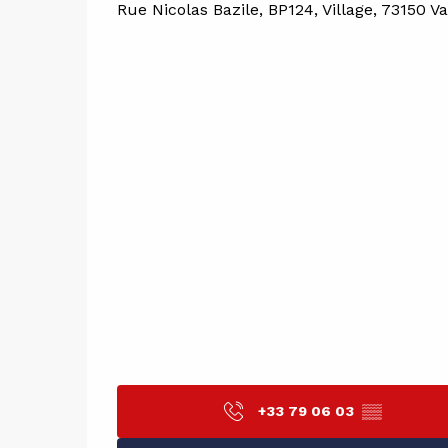
Rue Nicolas Bazile, BP124, Village, 73150 Va
+33 79 06 03
▒▒