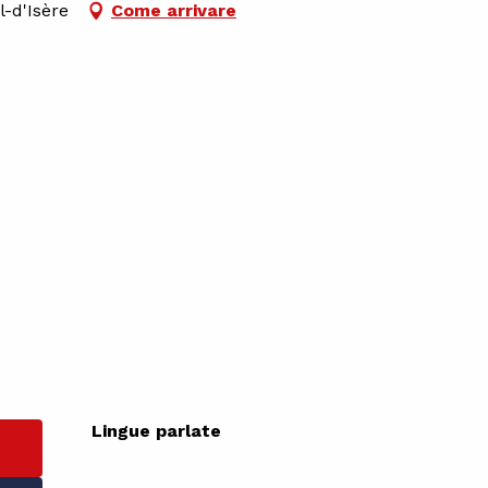
l-d'Isère
Come arrivare
Lingue parlate
Lingue parlate