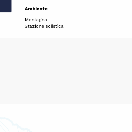
Ambiente
Ambiente
Montagna
Stazione sciistica