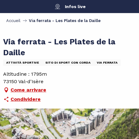
Aller
Infos live
au
contenu
Accueil
Via ferrata - Les Plates de la Daille
principal
Via ferrata - Les Plates de la
Daille
ATTIVITÀ SPORTIVE
SITO DI SPORT CON CORDA
VIA FERRATA
Altitudine : 1795m
73150 Val-d'Isère
Come arrivare
Condividere