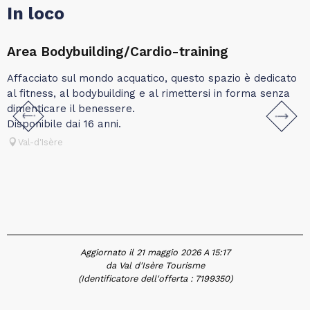
In loco
Area Bodybuilding/Cardio-training
C
Affacciato sul mondo acquatico, questo spazio è dedicato
R
al fitness, al bodybuilding e al rimettersi in forma senza
c
dimenticare il benessere.
Disponibile dai 16 anni.
Val-d'Isère
Aggiornato il 21 maggio 2026 A 15:17
da Val d'Isère Tourisme
(Identificatore dell'offerta :
7199350
)