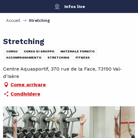
Aller
Infos live
au
contenu
Accueil
Stretching
principal
Stretching
CORSO
CORSO DI GRUPPO
MATERIALE FORNITO
ACCOMPAGNAMENTO
STRETCHING
FITNESS
Centre Aquasportif, 370 rue de la Face, 73150 Val-
d'Isère
Come arrivare
Condividere