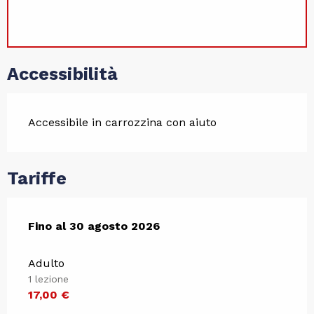
Accessibilità
Accessibile in carrozzina con aiuto
Tariffe
Dal
Fino al
18 maggio 2026
30 agosto 2026
al
30 agosto 2026
Adulto
1 lezione
17,00 €