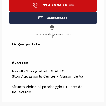
+33 4 79 04 26
▒▒
Contattateci
www.valdisere.com
Lingue parlate
Lingue parlate
Accesso
Accesso
Navetta/bus gratuito GIALLO:
Stop Aquasports Center - Maison de Val
Situato vicino al parcheggio P1 Face de
Bellevarde.