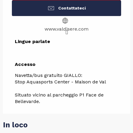
Contattateci
www.valdisere.com
Lingue parlate
Lingue parlate
Accesso
Accesso
Navetta/bus gratuito GIALLO:
Stop Aquasports Center - Maison de Val
Situato vicino al parcheggio P1 Face de
Bellevarde.
In loco