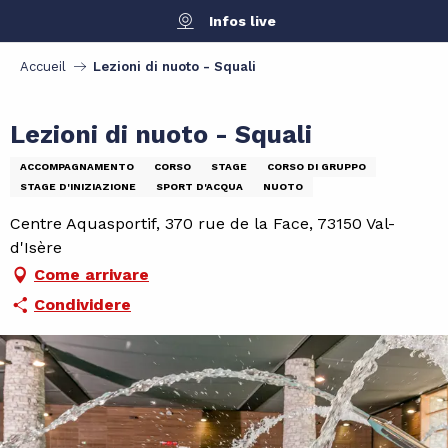
Aller
Infos live
au
contenu
Accueil
Lezioni di nuoto - Squali
principal
Lezioni di nuoto - Squali
ACCOMPAGNAMENTO
CORSO
STAGE
CORSO DI GRUPPO
STAGE D'INIZIAZIONE
SPORT D'ACQUA
NUOTO
Centre Aquasportif, 370 rue de la Face, 73150 Val-
d'Isère
Come arrivare
Condividere