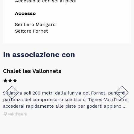
Accessibile con sci ai piedi
Accesso
Accesso
Sentiero Mangard
Settore Fornet
In associazione con
Chalet les Vallonnets
I
r
Situato a soli 200 metri dalla funivia del Fornet, punto di
g
partenza del comprensorio sciistico di Tignes-Val d'Isère,
c
accederai rapidamente alle piste per goderti appieno...
Val-d'Isère