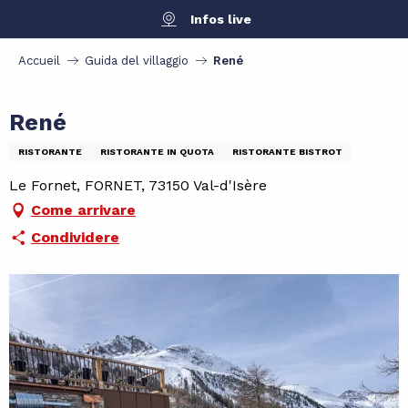
Aller
Infos live
au
contenu
Accueil
Guida del villaggio
René
principal
René
RISTORANTE
RISTORANTE IN QUOTA
RISTORANTE BISTROT
Le Fornet, FORNET, 73150 Val-d'Isère
Come arrivare
Condividere