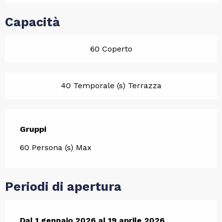
Capacità
60 Coperto
40 Temporale (s) Terrazza
Gruppi
Gruppi
60 Persona (s) Max
Periodi di apertura
Dal
Dal
1 gennaio 2026
1 gennaio 2026
al
al
19 aprile 2026
19 aprile 2026