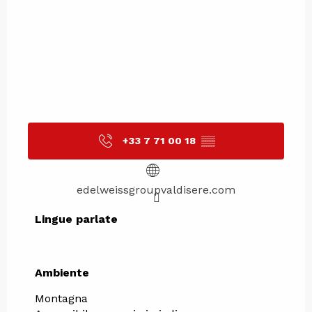
+33 7 71 00 18
▒▒
edelweissgroupvaldisere.com
Lingue parlate
Lingue parlate
Ambiente
Ambiente
Montagna