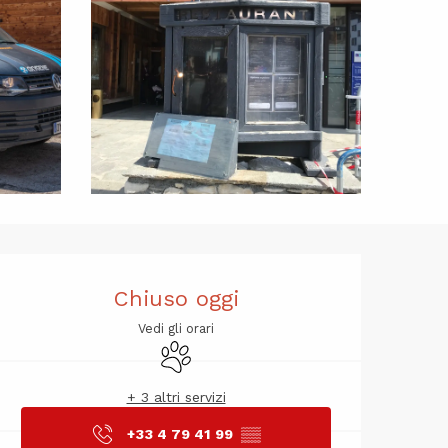
Orari e cont
Chiuso oggi
Vedi gli orari
Animali ammessi
+ 3 altri servizi
+33 4 79 41 99
▒▒