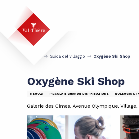
Aller
au
contenu
principal
Accueil
Guida del villaggio
Oxygène Ski Shop
Oxygène Ski Shop
NEGOZI
PICCOLA E GRANDE DISTRIBUZIONE
NOLEGGIO DI 
Galerie des Cimes, Avenue Olympique, Village, 