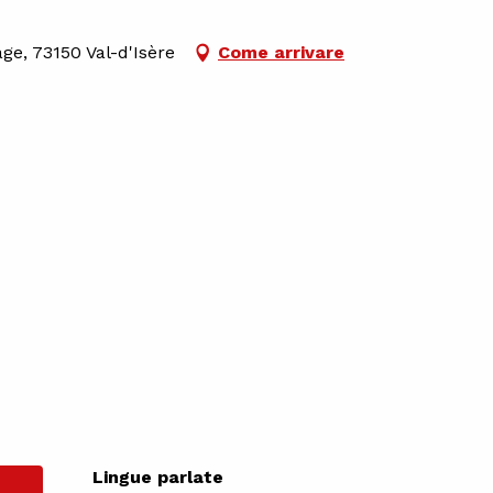
ge, 73150 Val-d'Isère
Come arrivare
Lingue parlate
Lingue parlate