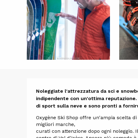
Descrizi
Noleggiate l'attrezzatura da sci e snowboa
indipendente con un'ottima reputazione. S
di sport sulla neve e sono pronti a fornirv
Oxygène Ski Shop offre un'ampia scelta di s
migliori marche,
curati con attenzione dopo ogni noleggio. I
centro di Val d'Isère. Ancora più comoda è