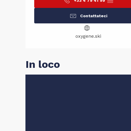
+33 4 79 41 99
▒▒
Contattateci
oxygene.ski
In loco