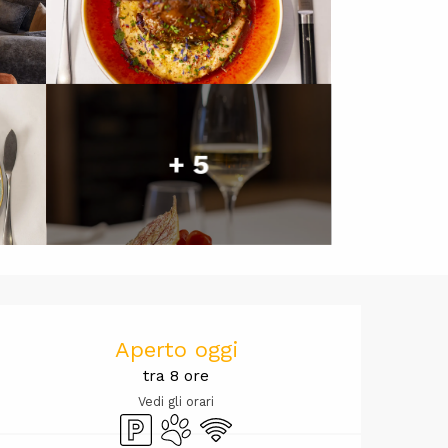
+ 5
Orari e cont
Aperto oggi
tra 8 ore
Vedi gli orari
Parcheggio
Animali ammessi
Wi-Fi