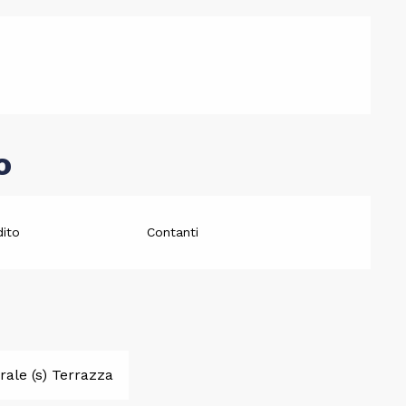
o
dito
Contanti
ale (s) Terrazza