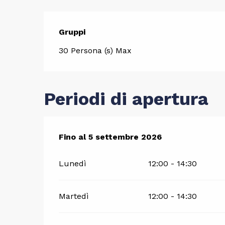
Gruppi
Gruppi
30 Persona (s) Max
Periodi di apertura
Dal
Fino al
11 luglio 2026
5 settembre 2026
al
5 settembre 2026
Lunedì
12:00 - 14:30
Martedì
12:00 - 14:30