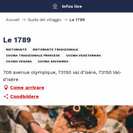
Aller
Infos live
au
contenu
Accueil
Guida del villaggio
Le 1789
principal
Le 1789
RISTORANTE
RISTORANTE TRADIZIONALE
CUCINA TRADIZIONALE FRANCESE
CUCINA VEGETARIANA
CUCINA VEGANA
CUCINA SAVOIARDA
709 avenue olympique, 73150 val d’Isère, 73150 Val-
d'Isère
Come arrivare
Condividere