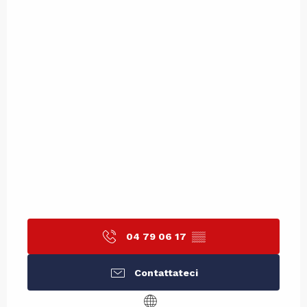
04 79 06 17
▒▒
Contattateci