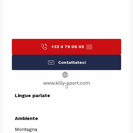
+33 4 79 06 05
▒▒
Contattateci
www.killy-sport.com
Lingue parlate
Lingue parlate
Ambiente
Ambiente
Montagna