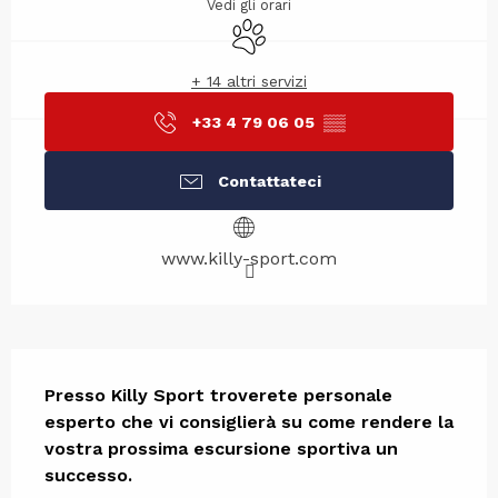
Vedi gli orari
Animali ammessi
+ 14 altri servizi
+33 4 79 06 05
▒▒
Contattateci
www.killy-sport.com
Descrizione
Presso Killy Sport troverete personale 
esperto che vi consiglierà su come rendere la 
vostra prossima escursione sportiva un 
successo.