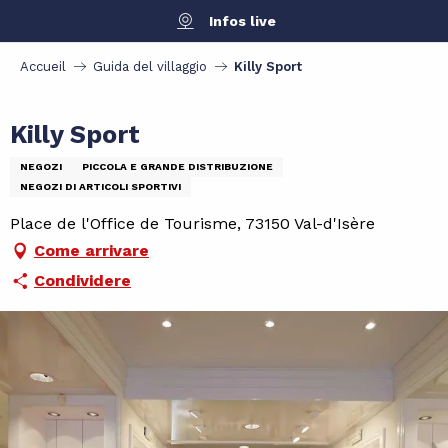
Aller
Infos live
au
contenu
Accueil
Guida del villaggio
Killy Sport
principal
Killy Sport
NEGOZI
PICCOLA E GRANDE DISTRIBUZIONE
NEGOZI DI ARTICOLI SPORTIVI
Place de l'Office de Tourisme, 73150 Val-d'Isère
Come arrivare
Condividere