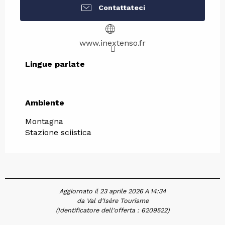
Contattateci
www.inextenso.fr
Lingue parlate
Lingue parlate
Ambiente
Ambiente
Montagna
Stazione sciistica
Aggiornato il 23 aprile 2026 A 14:34
da Val d'Isère Tourisme
(Identificatore dell'offerta :
6209522
)