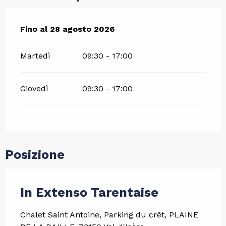
Dal
Fino al
5 luglio 2026
28 agosto 2026
al
28 agosto 2026
Martedì
09:30 - 17:00
Giovedì
09:30 - 17:00
Posizione
In Extenso Tarentaise
Chalet Saint Antoine, Parking du crêt, PLAINE