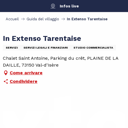
Aller
Infos live
au
contenu
Accueil
Guida del villaggio
In Extenso Tarentaise
principal
In Extenso Tarentaise
SERVIZI
SERVIZI LEGALI E FINANZIARI
STUDIO COMMERCIALISTA
Chalet Saint Antoine, Parking du crêt, PLAINE DE LA
DAILLE, 73150 Val-d'Isère
Come arrivare
Condividere