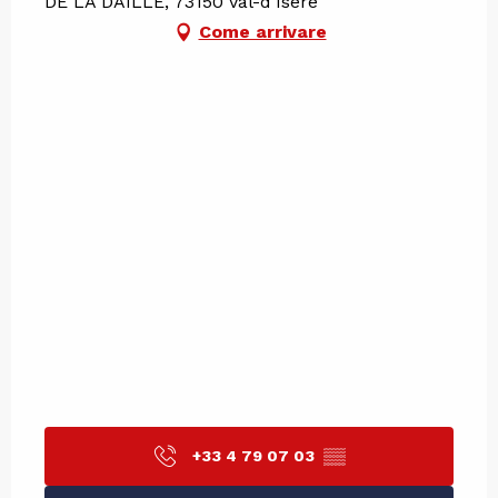
DE LA DAILLE, 73150 Val-d'Isère
Come arrivare
+33 4 79 07 03
▒▒