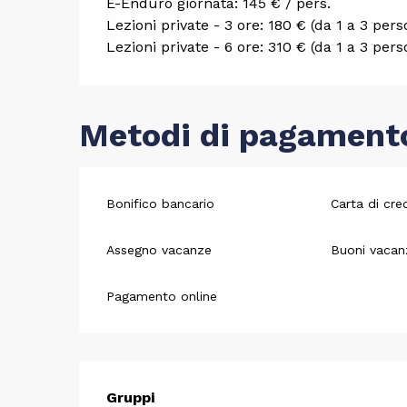
E-Enduro giornata: 145 € / pers.
Lezioni private - 3 ore: 180 € (da 1 a 3 per
Lezioni private - 6 ore: 310 € (da 1 a 3 per
Metodi di pagament
Bonifico bancario
Carta di cre
Assegno vacanze
Buoni vacan
Pagamento online
Gruppi
Gruppi