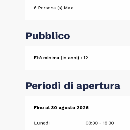
6 Persona (s) Max
Pubblico
Età minima (in anni) :
12
Periodi di apertura
Dal
Fino al
4 luglio 2026
30 agosto 2026
al
30 agosto 2026
Lunedì
08:30 - 18:30