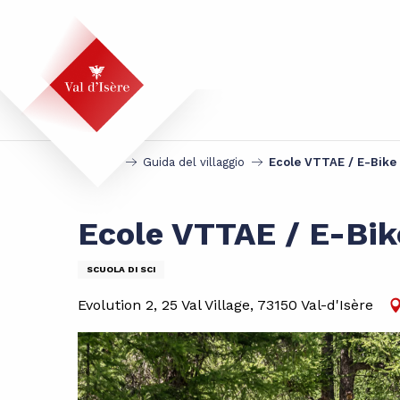
Aller
au
contenu
principal
Accueil
Guida del villaggio
Ecole VTTAE / E-Bike 
Ecole VTTAE / E-Bik
SCUOLA DI SCI
Evolution 2, 25 Val Village, 73150 Val-d'Isère