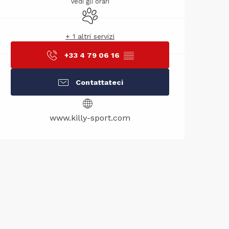
Vedi gli orari
Animali ammessi
+ 1 altri servizi
+33 4 79 06 16
▒▒
Contattateci
www.killy-sport.com