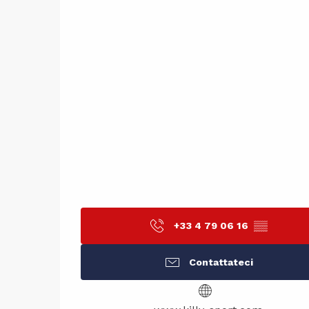
+33 4 79 06 16
▒▒
Contattateci