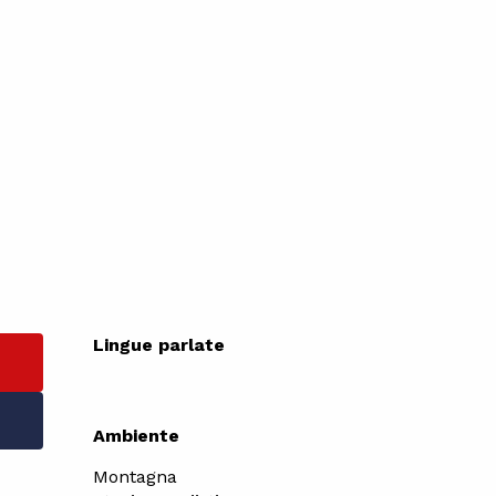
Lingue parlate
Lingue parlate
Ambiente
Ambiente
Montagna