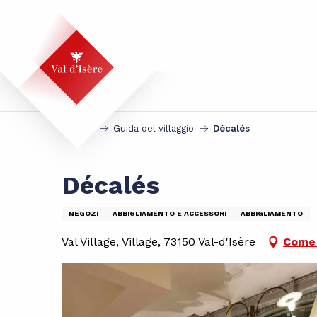
Aller
au
contenu
principal
Accueil
Guida del villaggio
Décalés
Décalés
NEGOZI
ABBIGLIAMENTO E ACCESSORI
ABBIGLIAMENTO
Val Village, Village, 73150 Val-d'Isère
Come 