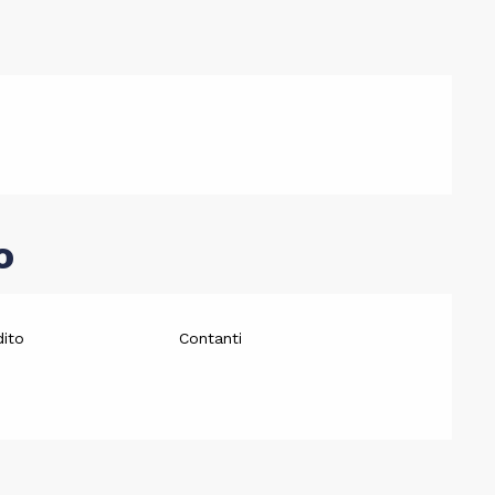
o
dito
Contanti