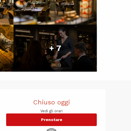
+ 7
Orari e cont
Chiuso oggi
Vedi gli orari
Prenotare
Wi-Fi