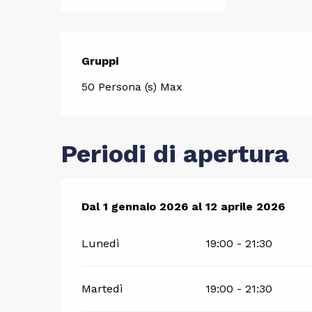
Gruppi
Gruppi
50 Persona (s) Max
Periodi di apertura
Dal
Dal
1 gennaio 2026
1 gennaio 2026
al
al
12 aprile 2026
12 aprile 2026
Lunedì
19:00 - 21:30
Martedì
19:00 - 21:30