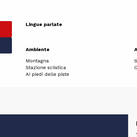
Lingue parlate
Lingue parlate
Ambiente
Ambiente
Montagna
S
Stazione sciistica
C
Ai piedi delle piste