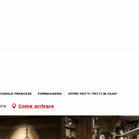
ZIONALE FRANCESE
FORMAGGERIA
OFFRE PIATTI "FATTI IN CASA"
ère
Come arrivare