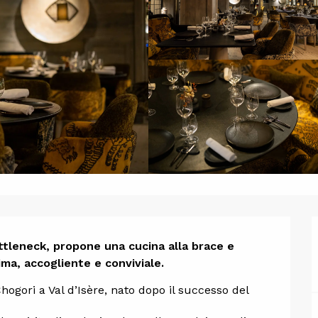
one
ttleneck, propone una cucina alla brace e 
ma, accogliente e conviviale.
hogori a Val d’Isère, nato dopo il successo del 