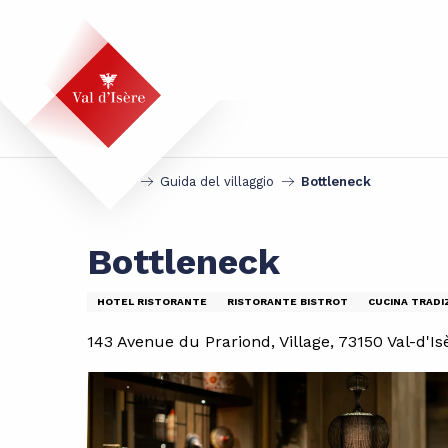
Aller
au
contenu
principal
Accueil
Guida del villaggio
Bottleneck
Bottleneck
HOTEL RISTORANTE
RISTORANTE BISTROT
CUCINA TRADI
143 Avenue du Prariond, Village, 73150 Val-d'Is