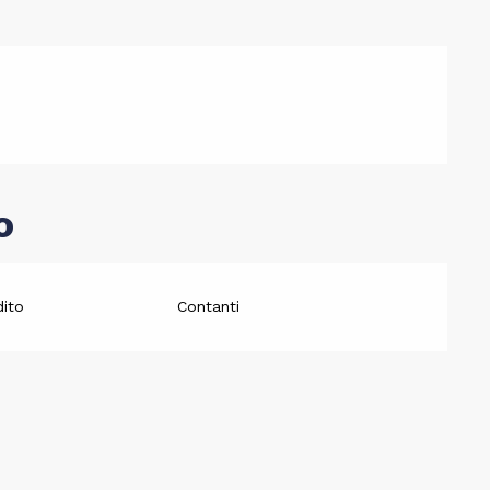
o
dito
Contanti