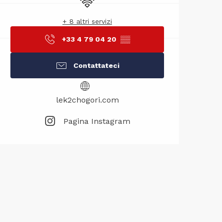
+ 8 altri servizi
+33 4 79 04 20
▒▒
Contattateci
lek2chogori.com
Pagina Instagram