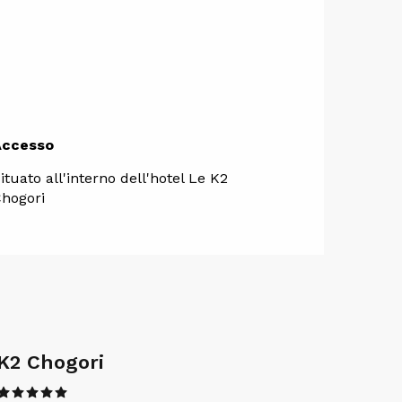
Accesso
Accesso
ituato all'interno dell'hotel Le K2
hogori
K2 Chogori