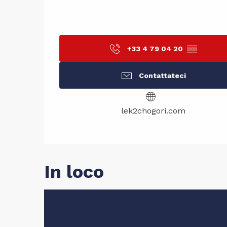
+33 4 79 04 20
▒▒
Contattateci
lek2chogori.com
In loco