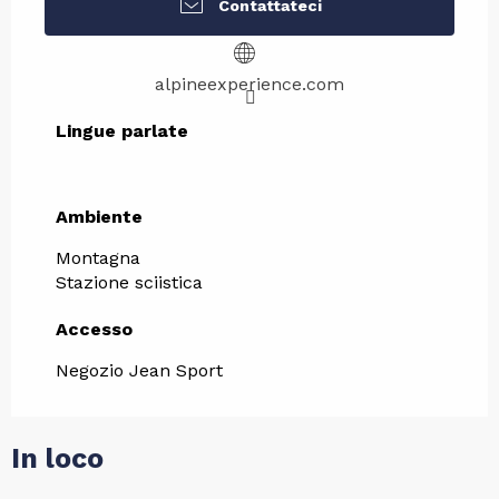
Contattateci
alpineexperience.com
Lingue parlate
Lingue parlate
Ambiente
Ambiente
Montagna
Stazione sciistica
Accesso
Accesso
Negozio Jean Sport
In loco