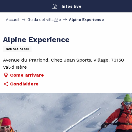
Aller
Infos live
au
contenu
Accueil
Guida del villaggio
Alpine Experience
principal
Alpine Experience
SCUOLA DI SCI
Avenue du Prariond, Chez Jean Sports, Village, 73150
Val-d'Isère
Come arrivare
Condividere