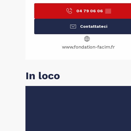
04 79 06 06
▒▒
Contattateci
www.fondation-facim.fr
In loco