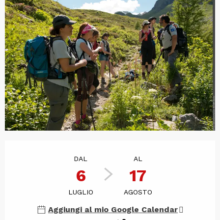
Orari e contatti
DAL
AL
6
17
LUGLIO
AGOSTO
Aggiungi al mio Google Calendar