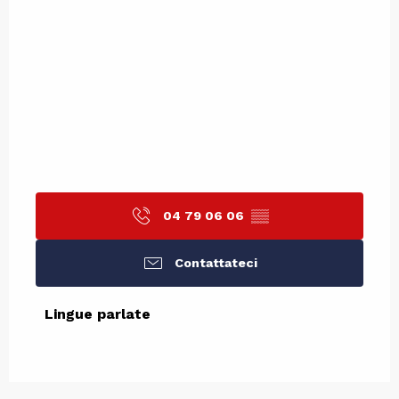
04 79 06 06
▒▒
Contattateci
Lingue parlate
Lingue parlate