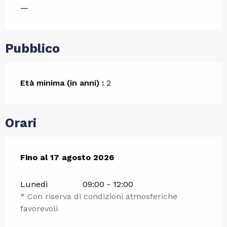
—
Pubblico
Età minima (in anni) :
2
Orari
Dal
Fino al
6 luglio 2026
17 agosto 2026
al
17 agosto 2026
Lunedì
09:00 - 12:00
* Con riserva di condizioni atmosferiche
favorevoli