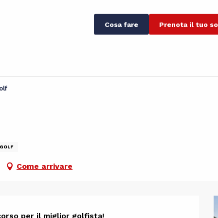
Cosa fare
Prenota il tuo s
olf
GOLF
Come arrivare
orso per il miglior golfista!