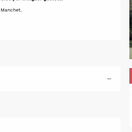
one
l Manchet.
—