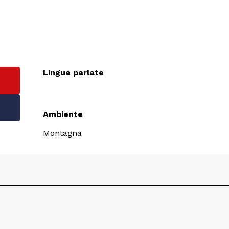
Lingue parlate
Lingue parlate
Ambiente
Ambiente
Montagna