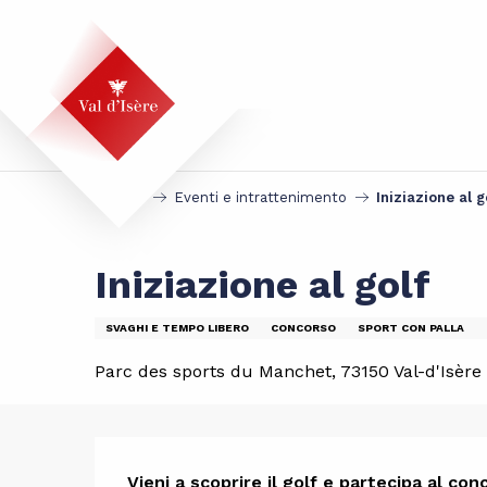
Aller
au
contenu
principal
Accueil
Eventi e intrattenimento
Iniziazione al g
Iniziazione al golf
SVAGHI E TEMPO LIBERO
CONCORSO
SPORT CON PALLA
Parc des sports du Manchet, 73150 Val-d'Isère
Vieni a scoprire il golf e partecipa al conc