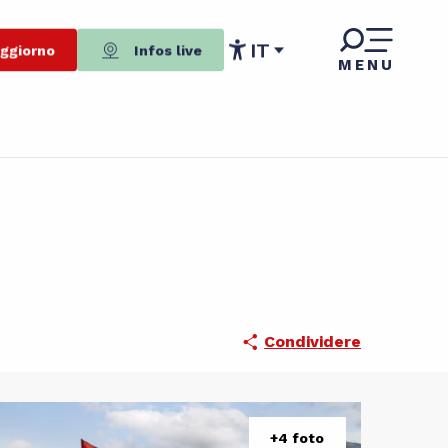
IT
oggiorno
Infos live
MENU
Accessibilité
Condividere
+4 foto