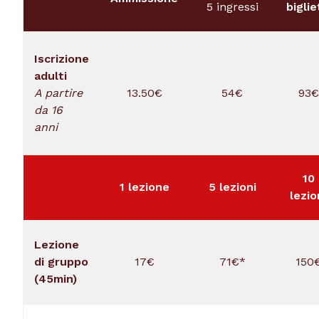
PROGRAMMA DEL CORSO
5 ingressi
biglie
Iscrizione
adulti
A partire
13.50€
54€
93€
da 16
anni
10
1 lezione
5 lezioni
lezio
Lezione
di gruppo
17€
71€*
150
(45min)