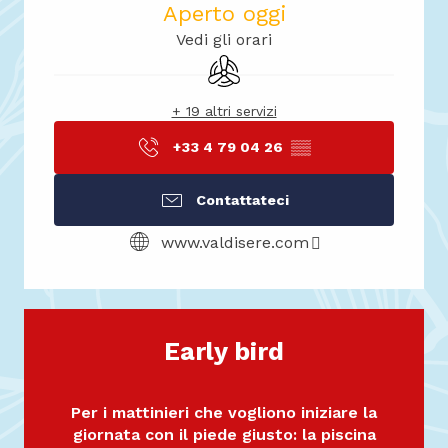
Aperto oggi
Vedi gli orari
Aria condizionata
+ 19 altri servizi
+33 4 79 04 26
▒▒
Contattateci
www.valdisere.com
Early bird
Per i mattinieri che vogliono iniziare la
giornata con il piede giusto: la piscina