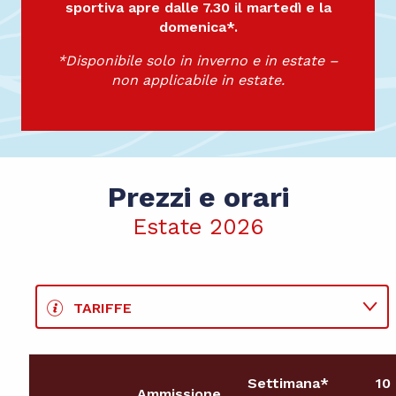
sportiva apre dalle 7.30 il martedì e la
domenica*.
*Disponibile solo in inverno e in estate –
non applicabile in estate.
Prezzi e orari
Estate 2026
TARIFFE
CORSI
Settimana*
10
Ammissione