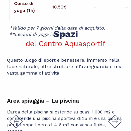
Corso di
18.50€
–
–
yoga (1h)
*Valido per 7 giorni dalla data di acquisto.
Spazi
**Lezioni di yoga incluse.
del Centro Aquasportif
Questo luogo di sport e benessere, immerso nella
luce naturale, offre strutture all’avanguardia e una
vasta gamma di attività.
Area spiaggia – La piscina
Ar
L’area della piscina si estende su quasi 1.000 m2 e
Un 
comprende una piscina sportiva di 25 m e una piscina
del
per il tempo libero di 416 m2 con vasca fluida,
sa