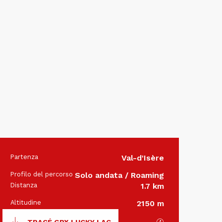
Partenza
Val-d'Isère
Informazio
Profilo del percorso
Solo andata / Roaming
Distanza
1.7 km
Altitudine
2150 m
Documentazione
I file GPX / KML
TRACÉ GPX LUCKY LAC