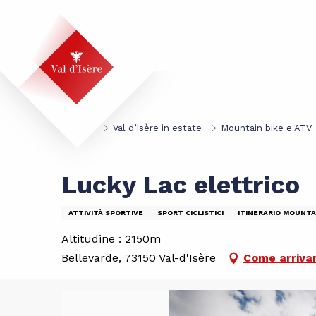
Aller
au
contenu
principal
Accueil
Val d’Isère in estate
Mountain bike e ATV
Lucky Lac elettrico
ATTIVITÀ SPORTIVE
SPORT CICLISTICI
ITINERARIO MOUNTA
Altitudine : 2150m
Bellevarde, 73150 Val-d'Isère
Come arriva