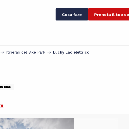
Cosa fare
Prenota il tuo s
Itinerari del Bike Park
Lucky Lac elettrico
IN BIKE
re