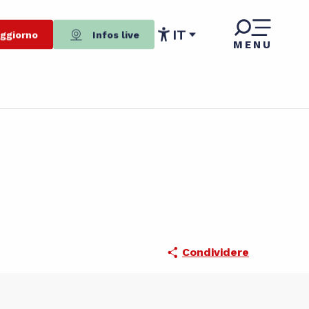
IT
oggiorno
Infos live
MENU
Accessibilité
Condividere