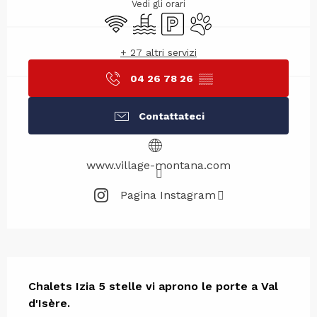
Vedi gli orari
Wi-Fi
Piscina
Parcheggio
Animali ammessi
+ 27 altri servizi
04 26 78 26
▒▒
Contattateci
www.village-montana.com
Pagina Instagram
Descrizione
Chalets Izia 5 stelle vi aprono le porte a Val 
d'Isère.