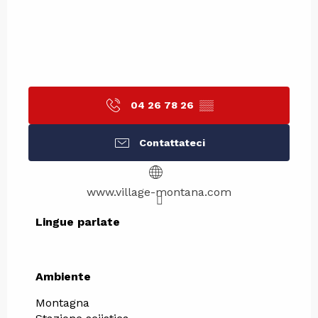
04 26 78 26
▒▒
Contattateci
www.village-montana.com
Lingue parlate
Lingue parlate
Ambiente
Ambiente
Montagna