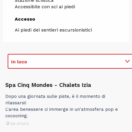
Stazione sciistica
Accessibile con sci ai piedi
Accesso
Accesso
Ai piedi dei sentieri escursionistici
In loco
In associazione con
Spa Cinq Mondes - Chalets Izia
Dopo una giornata sulle piste, è il momento di
rilassarsi!
L'area benessere ci immerge in un'atmosfera pop e
cocooning.
Val-d'Isère