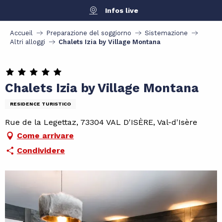
Aller
Infos live
au
contenu
Accueil
Preparazione del soggiorno
Sistemazione
principal
Altri alloggi
Chalets Izia by Village Montana
Chalets Izia by Village Montana
RESIDENCE TURISTICO
Rue de la Legettaz, 73304 VAL D'ISÈRE, Val-d'Isère
Come arrivare
Condividere