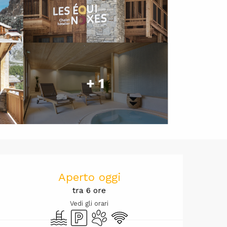
+ 1
Orari e cont
Aperto oggi
tra 6 ore
Vedi gli orari
Piscina
Parcheggio
Animali ammessi
Wi-Fi