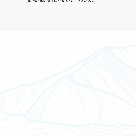
(Identificatore dell'offerta :
6209272
)