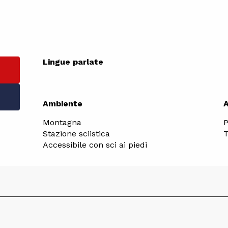
Lingue parlate
Lingue parlate
Ambiente
Ambiente
Montagna
P
Stazione sciistica
T
Accessibile con sci ai piedi