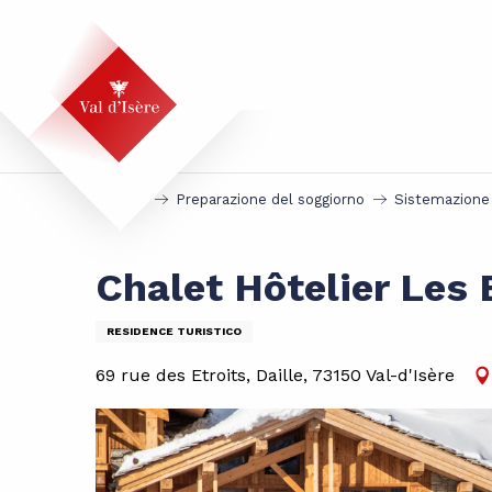
Aller
au
contenu
principal
Accueil
Preparazione del soggiorno
Sistemazione
Chalet Hôtelier Les
RESIDENCE TURISTICO
69 rue des Etroits, Daille, 73150 Val-d'Isère