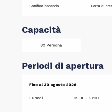
Bonifico bancario
Carta di cre
Capacità
80 Persona
Periodi di apertura
Dal
Fino al
4 luglio 2026
30 agosto 2026
al
30 agosto 2026
Lunedì
09:00 - 13:00