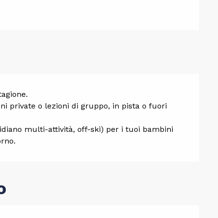
tagione.
i private o lezioni di gruppo, in pista o fuori
iano multi-attività, off-ski) per i tuoi bambini
orno.
o