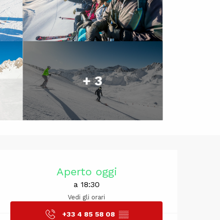
+ 3
Orari e cont
Aperto oggi
a 18:30
Vedi gli orari
+33 4 85 58 08
▒▒