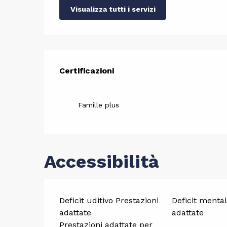
Visualizza tutti i servizi
Offerte d
Certificazioni
Certificazioni
Famille plus
Accessibilità
Deficit uditivo Prestazioni
Deficit mental
adattate
adattate
Prestazioni adattate per