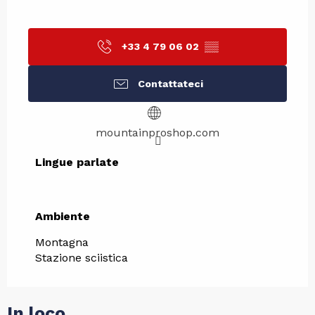
+33 4 79 06 02
▒▒
Contattateci
mountainproshop.com
Lingue parlate
Lingue parlate
Ambiente
Ambiente
Montagna
Stazione sciistica
In loco