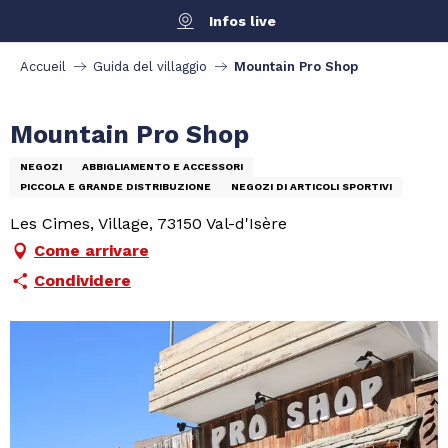
Aller
Infos live
au
contenu
Accueil
Guida del villaggio
Mountain Pro Shop
principal
Mountain Pro Shop
NEGOZI
ABBIGLIAMENTO E ACCESSORI
PICCOLA E GRANDE DISTRIBUZIONE
NEGOZI DI ARTICOLI SPORTIVI
Les Cimes, Village, 73150 Val-d'Isère
Come arrivare
Condividere