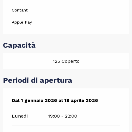
Contanti
Apple Pay
Capacità
125 Coperto
Periodi di apertura
Dal
Dal
1 gennaio 2026
1 gennaio 2026
al
al
18 aprile 2026
18 aprile 2026
Lunedì
19:00 - 22:00