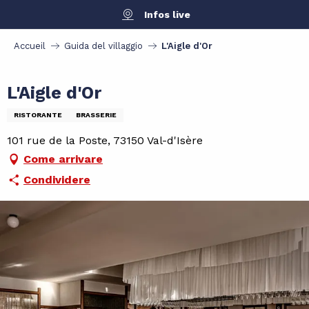
Aller
Infos live
au
contenu
Accueil
Guida del villaggio
L'Aigle d'Or
principal
L'Aigle d'Or
RISTORANTE
BRASSERIE
1‍01 rue de la Poste, 73150 Val-d'Isère
Come arrivare
Condividere