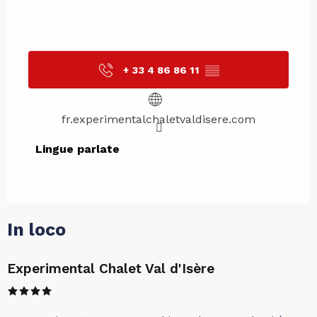
+ 33 4 86 86 11
▒▒
fr.experimentalchaletvaldisere.com
Lingue parlate
Lingue parlate
In loco
Experimental Chalet Val d'Isère