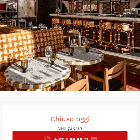
Orari e contatti
Chiuso oggi
Vedi gli orari
+ 33 4 86 86 11
▒▒