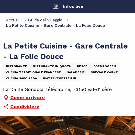
Aller
Infos live
au
contenu
Accueil
Guida del villaggio
principal
La Petite Cuisine - Gare Centrale - La Folie Douce
La Petite Cuisine - Gare Centrale
- La Folie Douce
RISTORANTE
RISTORANTE IN QUOTA
PESCE
FORMAGGERIA
CUCINA TRADIZIONALE FRANCESE
SALADERIE
SPECIALE CARNE
CUCINA SAVOIARDA
PIATTI VEGETARIANI
La Daille Gondola Télécabine, 73150 Val-d'Isère
Come arrivare
Condividere