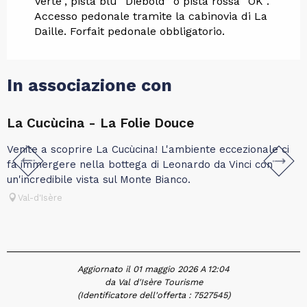
Verte”, pista blu “Diebold” o pista rossa “OK”.
Accesso pedonale tramite la cabinovia di La
Daille. Forfait pedonale obbligatorio.
In associazione con
La Cucùcina - La Folie Douce
L
Venite a scoprire La Cucùcina! L'ambiente eccezionale ci
B
fa immergere nella bottega di Leonardo da Vinci con
un'incredibile vista sul Monte Bianco.
Val-d'Isère
Aggiornato il 01 maggio 2026 A 12:04
da Val d'Isère Tourisme
(Identificatore dell'offerta :
7527545
)