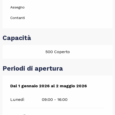
Assegno
Contanti
Capacità
500 Coperto
Periodi di apertura
Dal
Dal
1 gennaio 2026
1 gennaio 2026
al
al
2 maggio 2026
2 maggio 2026
Lunedì
09:00 - 16:00