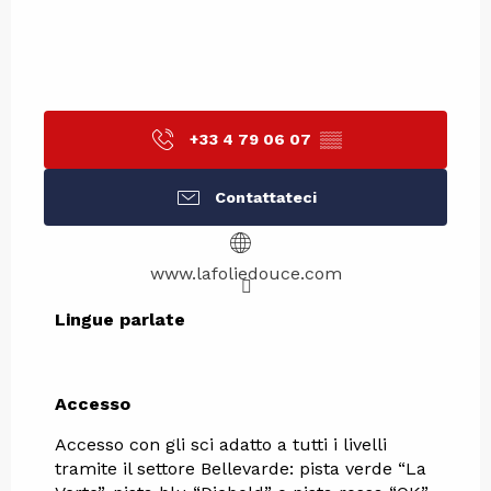
+33 4 79 06 07
▒▒
Contattateci
www.lafoliedouce.com
Lingue parlate
Lingue parlate
Accesso
Accesso
Accesso con gli sci adatto a tutti i livelli
tramite il settore Bellevarde: pista verde “La