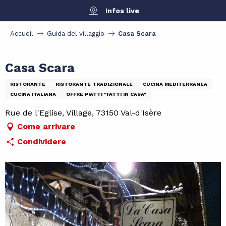
Aller
Infos live
au
contenu
Accueil
Guida del villaggio
Casa Scara
principal
Casa Scara
RISTORANTE
RISTORANTE TRADIZIONALE
CUCINA MEDITERRANEA
CUCINA ITALIANA
OFFRE PIATTI "FATTI IN CASA"
Rue de l'Eglise, Village, 73150 Val-d'Isère
Come arrivare
Condividere