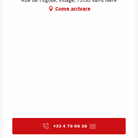
Rue de l'Eglise, Village, 73150 Val-d'Isère
Come arrivare
+33 4 79 06 26
▒▒