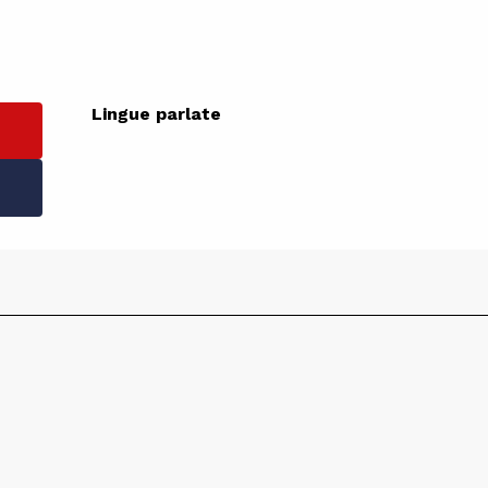
Lingue parlate
Lingue parlate