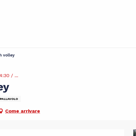
h volley
:30 / ...
ey
PALLAVOLO
Come arrivare