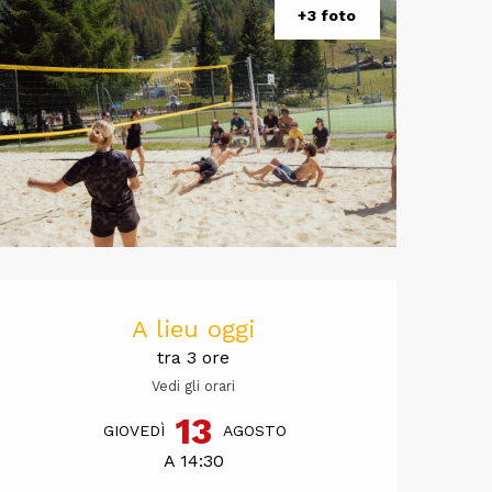
+3 foto
Orari e cont
A lieu oggi
tra 3 ore
Vedi gli orari
13
GIOVEDÌ
AGOSTO
A 14:30