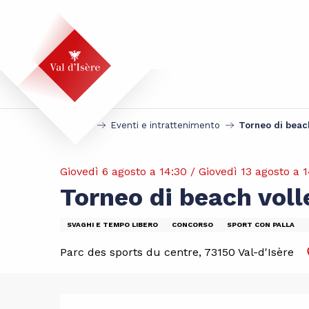
Aller
au
contenu
principal
Accueil
Eventi e intrattenimento
Torneo di beac
Giovedì 6 agosto a 14:30 / Giovedì 13 agosto a 14
Torneo di beach voll
SVAGHI E TEMPO LIBERO
CONCORSO
SPORT CON PALLA
Parc des sports du centre, 73150 Val-d'Isère