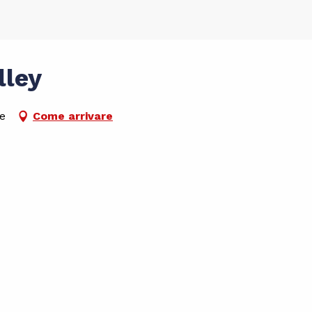
lley
re
Come arrivare