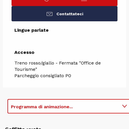
Contattateci
Lingue parlate
Lingue parlate
Accesso
Accesso
Treno rosso/giallo - Fermata "Office de
Tourisme"
Parcheggio consigliato P0
Programma di animazione...
Organizzato nell'ambito di ...